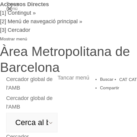
Accessos Directes
Tancar
menú
[1] Contingut »
[2] Menú de navegació principal »
[3] Cercador
Mostrar menú
Àrea Metropolitana de
Barcelona
Tancar menú
Cercador global de
Buscar
CAT
CAT
l'AMB
Compartir
Cercador global de
l'AMB
Cercador
Cercador