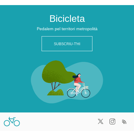
content
Bicicleta
Pedalem pel territori metropolità
SUBSCRIU-T'HI