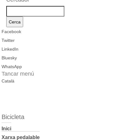
Cercador
Cerca
el
Cercador
Cercador
Facebook
text
global
Twitter
de
LinkedIn
l'AMB
Bluesky
WhatsApp
Tancar menú
Català
Bicicleta
Inici
Xarxa pedalable