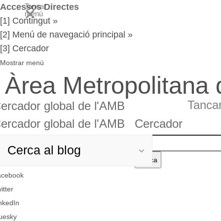
Accessos Directes
Tancar
menú
[1] Contingut »
[2] Menú de navegació principal »
[3] Cercador
Mostrar menú
Àrea Metropolitana
Tanca
ercador global de l'AMB
ercador global de l'AMB
Cercador
rcador
Cercador
Cerca
el
rcador
rcador
acebook
text
obal
itter
nkedIn
AMB
uesky