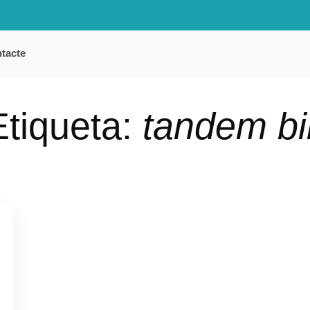
tacte
Etiqueta:
tandem bi