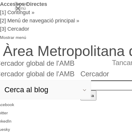
Accessos Directes
Tancar
menú
[1] Contingut »
[2] Menú de navegació principal »
[3] Cercador
Mostrar menú
Àrea Metropolitana
Tanca
ercador global de l'AMB
ercador global de l'AMB
Cercador
rcador
Cercador
Cerca
el
rcador
rcador
acebook
text
obal
itter
nkedIn
AMB
uesky