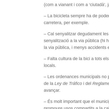
(com a vianant i com a ‘ciutadà’, 
– La bicicleta sempre ha de poder
carretera, per exemple.
– Cal senyalitzar degudament les 
senyalització a la via pública (h
la via pública, i menys accidents e
– Falta cultura de la bici a tots 
locals.
– Les ordenances municipals no po
de la
Ley de Tráfico
i del
Reglame
avançar.
– És molt important que el municip
promoure usos compartits a la calç