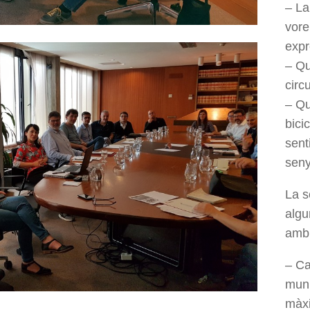
– La
vore
exp
– Qu
circ
– Qu
bici
sent
seny
La s
algu
amb 
– Ca
muni
màxi