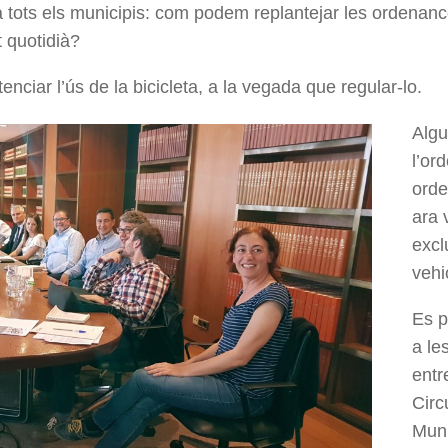
tots els municipis: com podem replantejar les ordenances
 quotidià?
enciar l’ús de la bicicleta, a la vegada que regular-lo.
Algu
l’or
orde
ara 
exclu
vehi
Es p
a le
entr
Circ
Muni