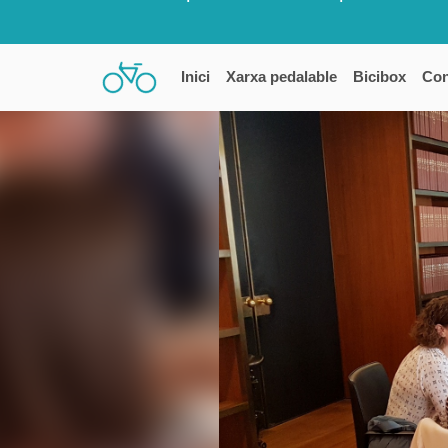
Inici
Xarxa pedalable
Bicibox
Con