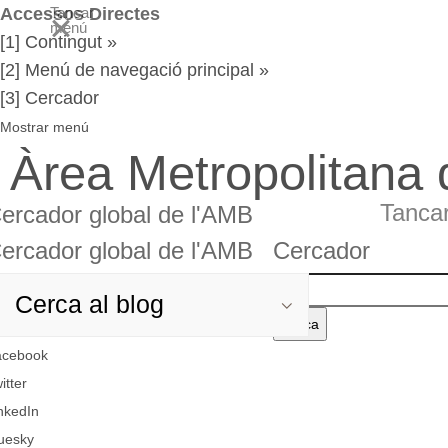
Accessos Directes
Tancar
menú
[1] Contingut »
[2] Menú de navegació principal »
[3] Cercador
Mostrar menú
Àrea Metropolitana
Tanca
ercador global de l'AMB
ercador global de l'AMB
Cercador
rcador
Cercador
Cerca
el
rcador
rcador
acebook
text
obal
itter
nkedIn
AMB
uesky