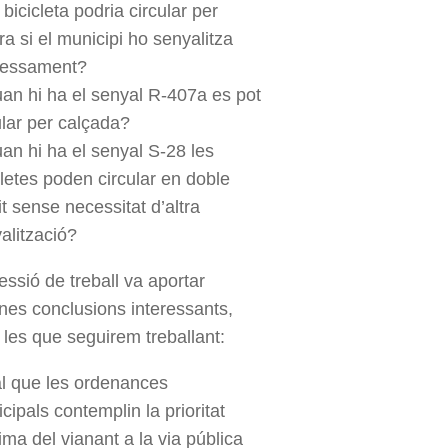
 bicicleta podria circular per
ra si el municipi ho senyalitza
ressament?
an hi ha el senyal R-407a es pot
ular per calçada?
an hi ha el senyal S-28 les
cletes poden circular en doble
it sense necessitat d’altra
alització?
essió de treball va aportar
nes conclusions interessants,
les que seguirem treballant:
l que les ordenances
cipals contemplin la prioritat
ma del vianant a la via pública