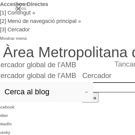
Accessos Directes
Tancar
menú
[1] Contingut »
[2] Menú de navegació principal »
[3] Cercador
Mostrar menú
Àrea Metropolitana
Tanca
ercador global de l'AMB
ercador global de l'AMB
Cercador
rcador
Cercador
Cerca
el
rcador
rcador
acebook
text
obal
itter
nkedIn
AMB
uesky