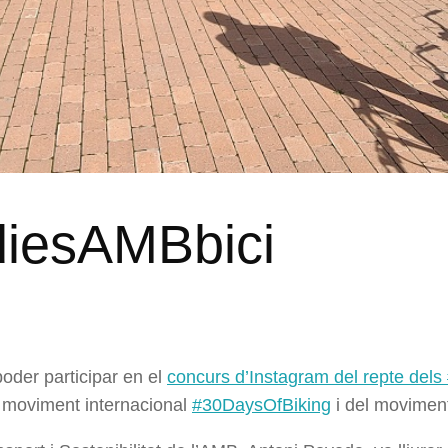
diesAMBbici
der participar en el
concurs d’Instagram del repte del
l moviment internacional
#30DaysOfBiking
i del movimen