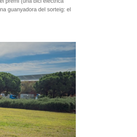
el premi (una bici elèctrica
ona guanyadora del sorteig: el