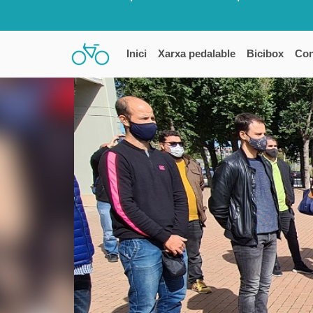
Inici
Xarxa pedalable
Bicibox
Con