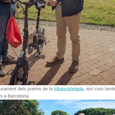
liurament dels premis de la
#Baixcicletada
, així com tamb
es a Barcelona.