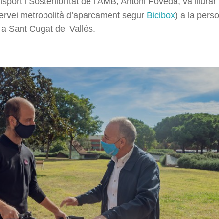
sport i Sostenibilitat de l’AMB, Antoni Poveda, va lliurar 
servei metropolità d’aparcament segur
Bicibox
) a la pers
t a Sant Cugat del Vallès.