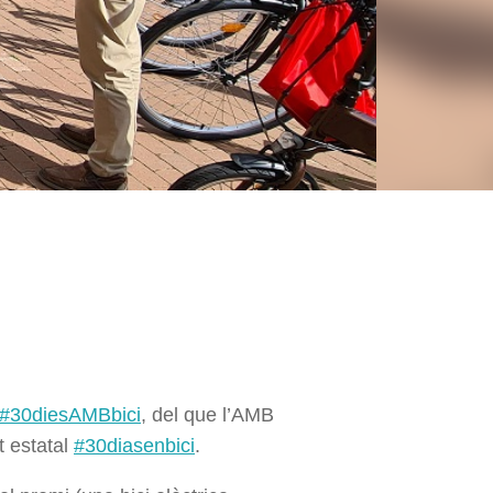
s #30diesAMBbici
, del que l’AMB
t estatal
#30diasenbici
.