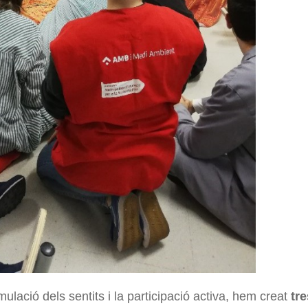
mulació dels sentits i la participació activa, hem creat
tre