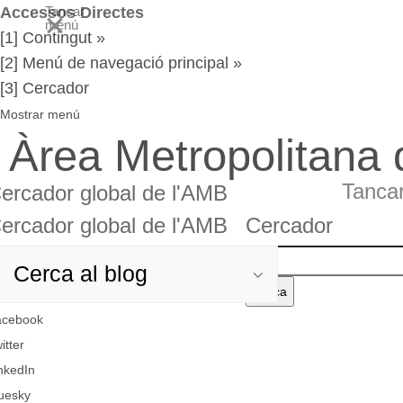
Accessos Directes
Tancar
menú
[1] Contingut »
[2] Menú de navegació principal »
[3] Cercador
Mostrar menú
Àrea Metropolitana
Tanca
ercador global de l'AMB
ercador global de l'AMB
Cercador
rcador
Cercador
Cerca
el
rcador
rcador
acebook
text
obal
itter
nkedIn
AMB
uesky