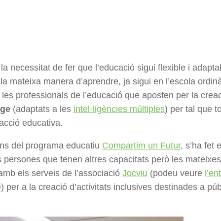
 necessitat de fer que l’educació sigui flexible i adapta
 la mateixa manera d’aprendre, ja sigui en l’escola ordin
les professionals de l’educació que aposten per la crea
tge
(adaptats a les
intel·ligències múltiples
) per tal que t
’acció educativa.
dins del programa educatiu
Compartim un Futur
, s’ha fet
s persones que tenen altres capacitats però les mateixe
amb els serveis de l’associació
Jocviu
(podeu veure
l’en
 per a la creació d’activitats inclusives destinades a p