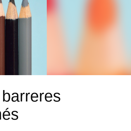
 barreres
més