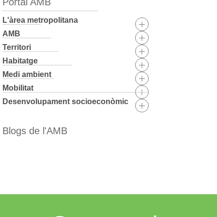
Portal AMB
L'àrea metropolitana
AMB
Territori
Habitatge
Medi ambient
Mobilitat
Desenvolupament socioeconòmic
Blogs de l'AMB
Skip
to
content